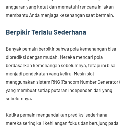
anggaran yang ketat dan mematuhi rencana ini akan
membantu Anda menjaga kesenangan saat bermain.
Berpikir Terlalu Sederhana
Banyak pemain berpikir bahwa pola kemenangan bisa
diprediksi dengan mudah. Mereka mencari pola
berdasarkan kemenangan sebelumnya, tetapi ini bisa
menjadi pendekatan yang keliru. Mesin slot
menggunakan sistem RNG (Random Number Generator)
yang membuat setiap putaran independen dari yang
sebelumnya.
Ketika pemain mengandalkan prediksi sederhana,
mereka sering kali kehilangan fokus dan berujung pada