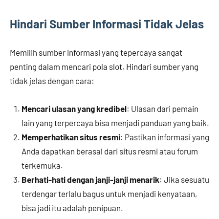
Hindari Sumber Informasi Tidak Jelas
Memilih sumber informasi yang tepercaya sangat
penting dalam mencari pola slot. Hindari sumber yang
tidak jelas dengan cara:
Mencari ulasan yang kredibel
: Ulasan dari pemain
lain yang terpercaya bisa menjadi panduan yang baik.
Memperhatikan situs resmi
: Pastikan informasi yang
Anda dapatkan berasal dari situs resmi atau forum
terkemuka.
Berhati-hati dengan janji-janji menarik
: Jika sesuatu
terdengar terlalu bagus untuk menjadi kenyataan,
bisa jadi itu adalah penipuan.