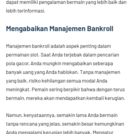
dapat memiliki pengalaman bermain yang lebih baik dan
lebih terinformasi.
Mengabaikan Manajemen Bankroll
Manajemen bankroll adalah aspek penting dalam
permainan slot. Saat Anda terjebak dalam pencarian
pola gacor, Anda mungkin mengabaikan seberapa
banyak uang yang Anda habiskan. Tanpa manajemen
yang baik, risiko kehilangan semua modal Anda
meningkat. Pemain sering berpikir bahwa dengan terus
bermain, mereka akan mendapatkan kembali kerugian.
Namun, kenyataannya, semakin lama Anda bermain
tanpa rencana yang jelas, semakin besar kemungkinan
Anda mengalami kerugian lebih banyak. Mengatur