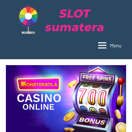
Skip
to
content
Menu
Slotsumatera
Judi
Slot
Online