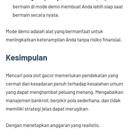
bermain di mode demo membuat Anda lebih siap saat
bermain secara nyata.
Mode demo adalah alat yang bermanfaat untuk
meningkatkan keterampilan Anda tanpa risiko finansial.
Kesimpulan
Mencari pola slot gacor memerlukan pendekatan yang
cermat dan kesadaran penuh terhadap kesalahan umum
yang dapat menghambat peluang menang. Mengabaikan
manajemen bankroll, berpikir pola sederhana, dan tidak
memiliki strategi jelas dapat merugikan.
Dengan menetapkan anggaran yang realistis,