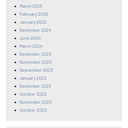
March 2025
February 2025
January 2025
December 2024
June 2024
March 2024
December 2023
November 2023
September 2023
January 2023
December 2022
October 2022
November 2020
October 2020