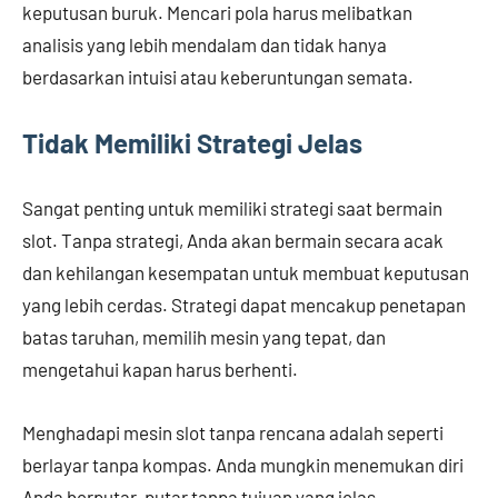
keputusan buruk. Mencari pola harus melibatkan
analisis yang lebih mendalam dan tidak hanya
berdasarkan intuisi atau keberuntungan semata.
Tidak Memiliki Strategi Jelas
Sangat penting untuk memiliki strategi saat bermain
slot. Tanpa strategi, Anda akan bermain secara acak
dan kehilangan kesempatan untuk membuat keputusan
yang lebih cerdas. Strategi dapat mencakup penetapan
batas taruhan, memilih mesin yang tepat, dan
mengetahui kapan harus berhenti.
Menghadapi mesin slot tanpa rencana adalah seperti
berlayar tanpa kompas. Anda mungkin menemukan diri
Anda berputar-putar tanpa tujuan yang jelas,