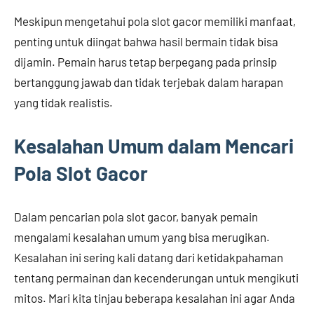
Meskipun mengetahui pola slot gacor memiliki manfaat,
penting untuk diingat bahwa hasil bermain tidak bisa
dijamin. Pemain harus tetap berpegang pada prinsip
bertanggung jawab dan tidak terjebak dalam harapan
yang tidak realistis.
Kesalahan Umum dalam Mencari
Pola Slot Gacor
Dalam pencarian pola slot gacor, banyak pemain
mengalami kesalahan umum yang bisa merugikan.
Kesalahan ini sering kali datang dari ketidakpahaman
tentang permainan dan kecenderungan untuk mengikuti
mitos. Mari kita tinjau beberapa kesalahan ini agar Anda