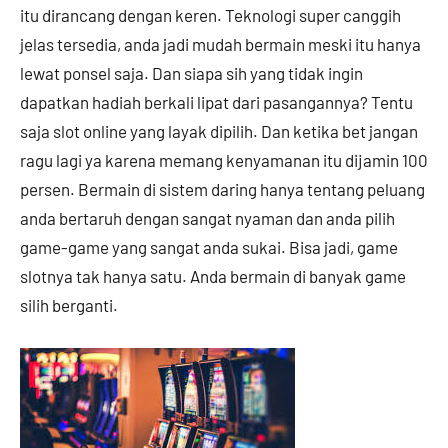
itu dirancang dengan keren. Teknologi super canggih
jelas tersedia, anda jadi mudah bermain meski itu hanya
lewat ponsel saja. Dan siapa sih yang tidak ingin
dapatkan hadiah berkali lipat dari pasangannya? Tentu
saja slot online yang layak dipilih. Dan ketika bet jangan
ragu lagi ya karena memang kenyamanan itu dijamin 100
persen. Bermain di sistem daring hanya tentang peluang
anda bertaruh dengan sangat nyaman dan anda pilih
game-game yang sangat anda sukai. Bisa jadi, game
slotnya tak hanya satu. Anda bermain di banyak game
silih berganti.