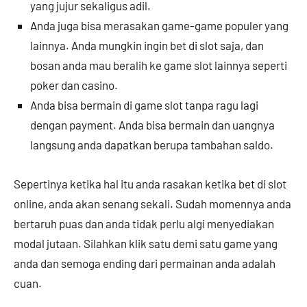
yang jujur sekaligus adil.
Anda juga bisa merasakan game-game populer yang
lainnya. Anda mungkin ingin bet di slot saja, dan
bosan anda mau beralih ke game slot lainnya seperti
poker dan casino.
Anda bisa bermain di game slot tanpa ragu lagi
dengan payment. Anda bisa bermain dan uangnya
langsung anda dapatkan berupa tambahan saldo.
Sepertinya ketika hal itu anda rasakan ketika bet di slot
online, anda akan senang sekali. Sudah momennya anda
bertaruh puas dan anda tidak perlu algi menyediakan
modal jutaan. Silahkan klik satu demi satu game yang
anda dan semoga ending dari permainan anda adalah
cuan.