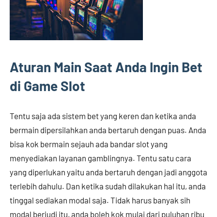
Aturan Main Saat Anda Ingin Bet
di Game Slot
Tentu saja ada sistem bet yang keren dan ketika anda
bermain dipersilahkan anda bertaruh dengan puas. Anda
bisa kok bermain sejauh ada bandar slot yang
menyediakan layanan gamblingnya. Tentu satu cara
yang diperlukan yaitu anda bertaruh dengan jadi anggota
terlebih dahulu. Dan ketika sudah dilakukan hal itu, anda
tinggal sediakan modal saja. Tidak harus banyak sih
modal berjudi itu, anda boleh kok mulai dari puluhan ribu