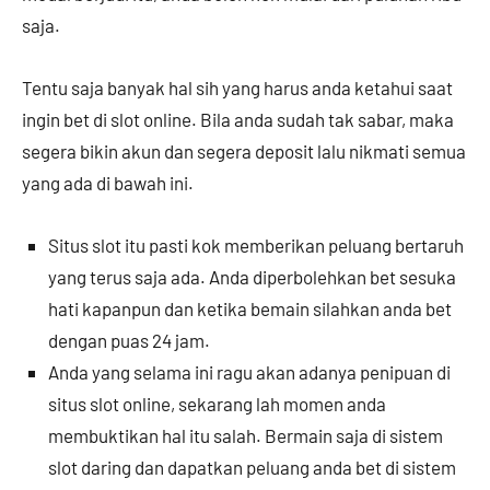
saja.
Tentu saja banyak hal sih yang harus anda ketahui saat
ingin bet di slot online. Bila anda sudah tak sabar, maka
segera bikin akun dan segera deposit lalu nikmati semua
yang ada di bawah ini.
Situs slot itu pasti kok memberikan peluang bertaruh
yang terus saja ada. Anda diperbolehkan bet sesuka
hati kapanpun dan ketika bemain silahkan anda bet
dengan puas 24 jam.
Anda yang selama ini ragu akan adanya penipuan di
situs slot online, sekarang lah momen anda
membuktikan hal itu salah. Bermain saja di sistem
slot daring dan dapatkan peluang anda bet di sistem