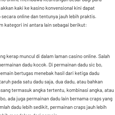
akkan kaki ke kasino konvensional kini dapat
ecara online dan tentunya jauh lebih praktis.
kategori ini antara lain sebagai berikut:
ng kerap muncul di dalam laman casino online. Salah
u permainan dadu kocok. Di permainan dadu sic bo,
emain bertugas menebak hasil dari ketiga dadu
taruh pada satu dadu saja, dua dadu, atau bahkan
pasang termasuk angka tertentu, kombinasi angka, atau
sic bo, ada juga permainan dadu lain bernama craps yang
ah dadu lebih sedikit, permainan craps jauh lebih