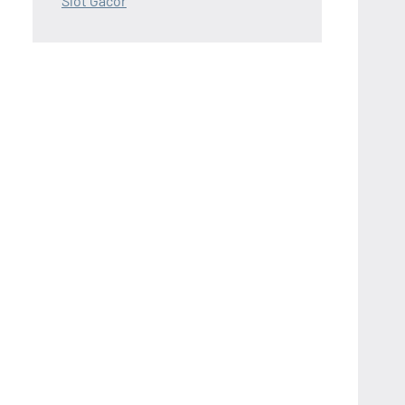
Slot Gacor