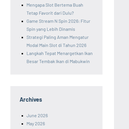
Mengapa Slot Bertema Buah
Tetap Favorit dari Dulu?
Game Stream N Spin 2026: Fitur
Spin yang Lebih Dinamis
Strategi Paling Aman Mengatur
Modal Main Slot di Tahun 2026
Langkah Tepat Menargetkan Ikan
Besar Tembak Ikan di Mabukwin
Archives
June 2026
May 2026