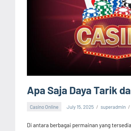
Apa Saja Daya Tarik da
Casino Online
July 15, 2025
superadmin
Di antara berbagai permainan yang tersedia 