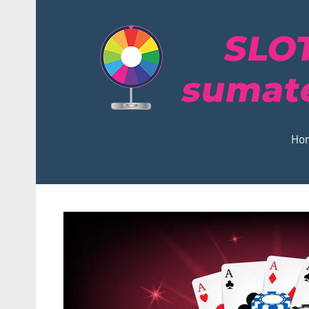
Skip
to
content
Ho