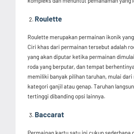
kompleks dan menuntut pemahaman yang l
Roulette
Roulette merupakan permainan ikonik yang h
Ciri khas dari permainan tersebut adalah 
yang akan diputar ketika permainan dimula
roda yang berputar, dan tempat berhentinya
memiliki banyak pilihan taruhan, mulai dar
kategori ganjil atau genap. Taruhan lang
tertinggi dibanding opsi lainnya.
Baccarat
Permainan kartu satu ini cukup sederhana d