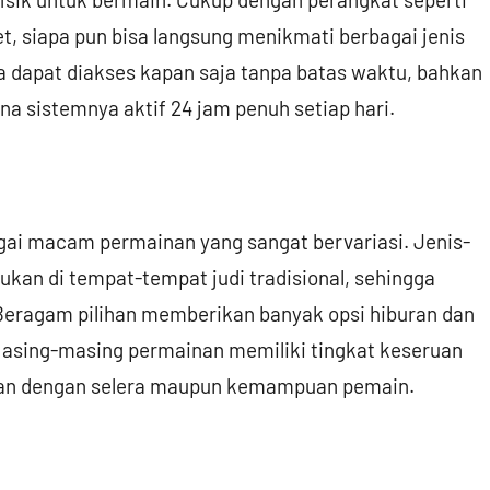
t, siapa pun bisa langsung menikmati berbagai jenis
uga dapat diakses kapan saja tanpa batas waktu, bahkan
ena sistemnya aktif 24 jam penuh setiap hari.
agai macam permainan yang sangat bervariasi. Jenis-
kan di tempat-tempat judi tradisional, sehingga
Beragam pilihan memberikan banyak opsi hiburan dan
asing-masing permainan memiliki tingkat keseruan
aikan dengan selera maupun kemampuan pemain.