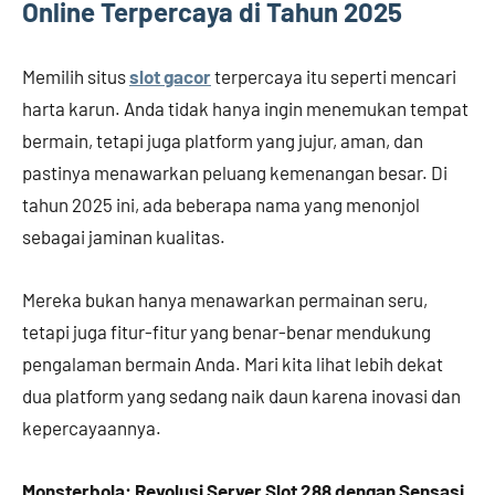
Online Terpercaya di Tahun 2025
Memilih situs
slot gacor
terpercaya itu seperti mencari
harta karun. Anda tidak hanya ingin menemukan tempat
bermain, tetapi juga platform yang jujur, aman, dan
pastinya menawarkan peluang kemenangan besar. Di
tahun 2025 ini, ada beberapa nama yang menonjol
sebagai jaminan kualitas.
Mereka bukan hanya menawarkan permainan seru,
tetapi juga fitur-fitur yang benar-benar mendukung
pengalaman bermain Anda. Mari kita lihat lebih dekat
dua platform yang sedang naik daun karena inovasi dan
kepercayaannya.
Monsterbola: Revolusi Server Slot 288 dengan Sensasi