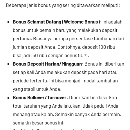
Beberapa jenis bonus yang sering ditawarkan meliputi:
Bonus Selamat Datang (Welcome Bonus)
: Ini adalah
bonus untuk pemain baru yang melakukan deposit
pertama. Biasanya berupa persentase tambahan dari
jumlah deposit Anda. Contohnya, deposit 100 ribu
bisa jadi 150 ribu dengan bonus 50%.
Bonus Deposit Harian/Mingguan
: Bonus ini diberikan
setiap kali Anda melakukan deposit pada hari atau
periode tertentu. Ini bisa menjadi modal tambahan
yang stabil untuk Anda.
Bonus Rollover/Turnover
: Diberikan berdasarkan
total taruhan yang Anda lakukan, tidak peduli Anda
menang atau kalah. Semakin banyak Anda bermain,
semakin besar bonus ini.