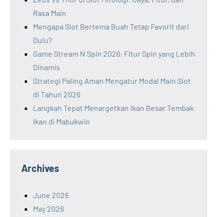
Rasa Main
Mengapa Slot Bertema Buah Tetap Favorit dari
Dulu?
Game Stream N Spin 2026: Fitur Spin yang Lebih
Dinamis
Strategi Paling Aman Mengatur Modal Main Slot
di Tahun 2026
Langkah Tepat Menargetkan Ikan Besar Tembak
Ikan di Mabukwin
Archives
June 2026
May 2026