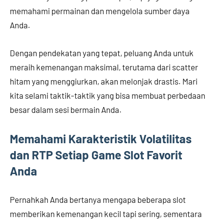
memahami permainan dan mengelola sumber daya
Anda.
Dengan pendekatan yang tepat, peluang Anda untuk
meraih kemenangan maksimal, terutama dari scatter
hitam yang menggiurkan, akan melonjak drastis. Mari
kita selami taktik-taktik yang bisa membuat perbedaan
besar dalam sesi bermain Anda.
Memahami Karakteristik Volatilitas
dan RTP Setiap Game Slot Favorit
Anda
Pernahkah Anda bertanya mengapa beberapa slot
memberikan kemenangan kecil tapi sering, sementara