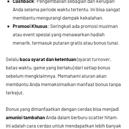
Cashback
: Pengembalian sebagian dari kerugian
Anda selama periode waktu tertentu. Ini bisa sangat
membantu mengurangi dampak kekalahan.
Promosi Khusus
: Seringkali ada promosi musiman
atau event spesial yang menawarkan hadiah
menarik, termasuk putaran gratis atau bonus tunai.
Selalu
baca syarat dan ketentuan
(syarat
turnover
,
batas waktu, game yang berlaku) dari setiap bonus
sebelum mengklaimnya. Memahami aturan akan
membantu Anda memaksimalkan manfaat bonus tanpa
terkejut.
Bonus yang dimanfaatkan dengan cerdas bisa menjadi
amunisi tambahan
Anda dalam berburu scatter hitam.
Ini adalah cara cerdas untuk mendapatkan lebih banyak