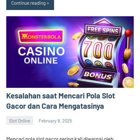
Continue reading
Kesalahan saat Mencari Pola Slot
Gacor dan Cara Mengatasinya
Slot Online
February 8, 2025
Samira
Tahsina
Mencari pola slot gacor sering kali diwarnai oleh