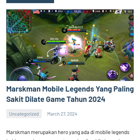
Marskman Mobile Legends Yang Paling
Sakit Dilate Game Tahun 2024
Uncategorized
March 27, 2024
superadmin
Marskman merupakan hero yang ada di mobile legends