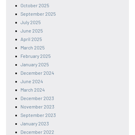
October 2025
September 2025
July 2025
June 2025
April 2025
March 2025
February 2025
January 2025
December 2024
June 2024
March 2024
December 2023
November 2023
September 2023
January 2023
December 2022